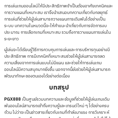
การเล่นเกมออนไลน์ให้มีประสิทธิภาพจำเป็นต้องอาศัยเทคนิคและ
การวางแผนที่เหมาะสม เราจึงนำเสนอบทความเกี่ยวกับกลยุทธ์
การเล่นที่ช่วยให้ผู้เล่นสามารถวางแผนการเดิมพันได้อย่างเป็น
ระบบ บทความในหมวดนี้จะให้คำแนะนำเกี่ยวกับการจัดการงบ
ประมาณ การเลือกเกมที่เหมาะสม รวมถึงการวางแผนการเล่นใน
ระยะยาว
ผู้เล่นจะได้เรียนรู้วิธีการควบคุมการเล่นและการบริหารทุนอย่างมี
ประสิทธิภาพ การมีเทคนิคที่เหมาะสมช่วยให้ผู้เล่นสามารถลด
ความเสี่ยงจากการเล่นแบบไม่มีแผน และช่วยให้การเล่นเกม
ออนไลน์มีความสนุกมากยิ่งขึ้น นอกจากนี้ยังช่วยให้ผู้เล่นสามารถ
พัฒนาทักษะของตนเองได้อย่างต่อเนื่อง
บทสรุป
PGX888
เป็นศูนย์รวมบทความและข้อมูลที่ช่วยให้ผู้เล่นเกมเดิม
พันออนไลน์สามารถเข้าถึงความรู้และเทรนด์ใหม่ ๆ ได้อย่างครบ
ถ้วน ไม่ว่าจะเป็นข่าวสารเกี่ยวกับเกมที่กำลังมาแรง การวิเคราะห์