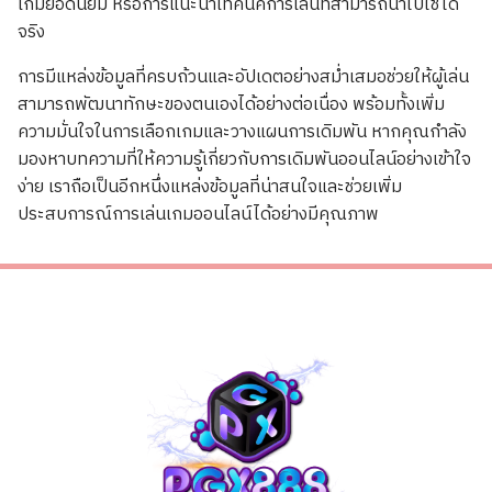
เกมยอดนิยม หรือการแนะนำเทคนิคการเล่นที่สามารถนำไปใช้ได้
จริง
การมีแหล่งข้อมูลที่ครบถ้วนและอัปเดตอย่างสม่ำเสมอช่วยให้ผู้เล่น
สามารถพัฒนาทักษะของตนเองได้อย่างต่อเนื่อง พร้อมทั้งเพิ่ม
ความมั่นใจในการเลือกเกมและวางแผนการเดิมพัน หากคุณกำลัง
มองหาบทความที่ให้ความรู้เกี่ยวกับการเดิมพันออนไลน์อย่างเข้าใจ
ง่าย เราถือเป็นอีกหนึ่งแหล่งข้อมูลที่น่าสนใจและช่วยเพิ่ม
ประสบการณ์การเล่นเกมออนไลน์ได้อย่างมีคุณภาพ