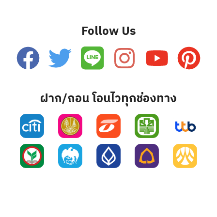
Follow Us
ฝาก/ถอน โอนไวทุกช่องทาง
สล็อต456
สล็อต69
สล็อต123
สล็อต99